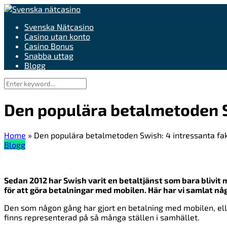
Svenska Nätcasino
Casino utan konto
Casino Bonus
Snabba uttag
Blogg
Den populära betalmetoden S
Home
»
Den populära betalmetoden Swish: 4 intressanta fa
Blogg
Sedan 2012 har Swish varit en betaltjänst som bara blivi
för att göra betalningar med mobilen. Här har vi samlat nå
Den som någon gång har gjort en betalning med mobilen, elle
finns representerad på så många ställen i samhället.