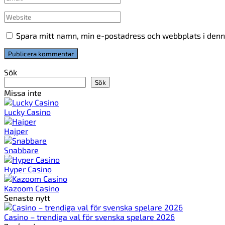
Spara mitt namn, min e-postadress och webbplats i denna
Sök
Sök
Missa inte
Lucky Casino
Hajper
Snabbare
Hyper Casino
Kazoom Casino
Senaste nytt
Casino – trendiga val för svenska spelare 2026