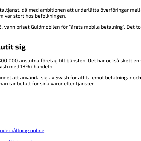
ltjänst, då med ambitionen att underlätta överföringar mellan
 var stort hos befolkningen.
, vann priset Guldmobilen för “årets mobila betalning”. Det t
utit sig
300 000 anslutna företag till tjänsten. Det har också skett en
wish med 18% i handeln.
andel att använda sig av Swish för att ta emot betalningar oc
an tar betalt för sina varor eller tjänster.