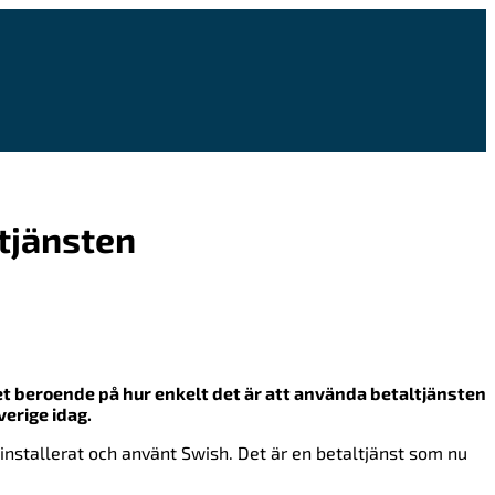
tjänsten
t beroende på hur enkelt det är att använda betaltjänsten
verige idag.
nstallerat och använt Swish. Det är en betaltjänst som nu