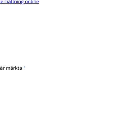
erhållning online
t är märkta
*