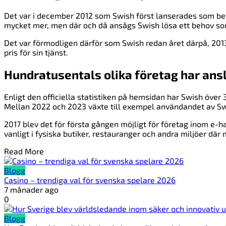
Det var i december 2012 som Swish först lanserades som beta
mycket mer, men där och då ansågs Swish lösa ett behov som
Det var förmodligen därför som Swish redan året därpå, 2013
pris för sin tjänst.
Hundratusentals olika företag har ansl
Enligt den officiella statistiken på hemsidan har Swish över 
Mellan 2022 och 2023 växte till exempel användandet av S
2017 blev det för första gången möjligt för företag inom e-h
vanligt i fysiska butiker, restauranger och andra miljöer där m
Read More
Blogg
Casino – trendiga val för svenska spelare 2026
7 månader ago
0
Blogg