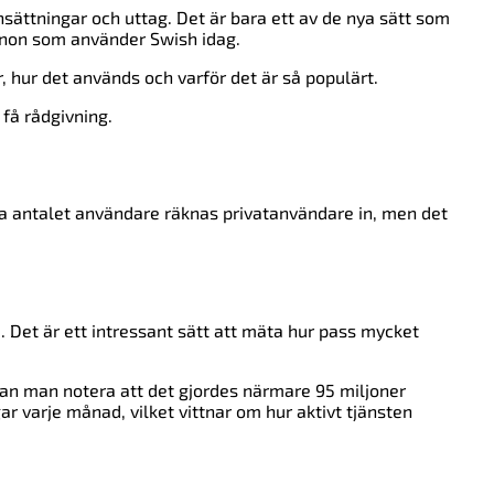
sättningar och uttag. Det är bara ett av de nya sätt som
sinon som använder Swish idag.
 hur det används och varför det är så populärt.
 få rådgivning.
ala antalet användare räknas privatanvändare in, men det
et är ett intressant sätt att mäta hur pass mycket
n man notera att det gjordes närmare 95 miljoner
 varje månad, vilket vittnar om hur aktivt tjänsten