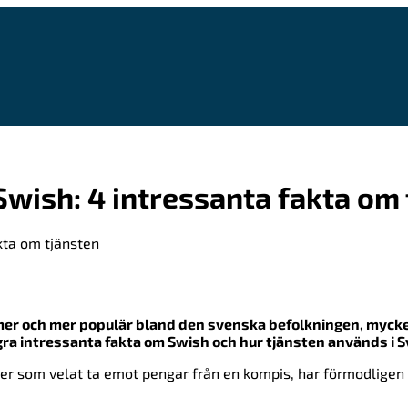
wish: 4 intressanta fakta om 
kta om tjänsten
t mer och mer populär bland den svenska befolkningen, mycke
gra intressanta fakta om Swish och hur tjänsten används i S
r som velat ta emot pengar från en kompis, har förmodligen i