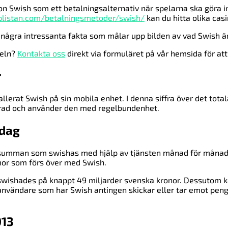
n Swish som ett betalningsalternativ när spelarna ska göra in
plistan.com/betalningsmetoder/swish/
kan du hitta olika ca
några intressanta fakta som målar upp bilden av vad Swish är,
keln?
Kontakta oss
direkt via formuläret på vår hemsida för att
r
allerat Swish på sin mobila enhet. I denna siffra över det tot
lerad och använder den med regelbundenhet.
 dag
umman som swishas med hjälp av tjänsten månad för månad. D
mmor som förs över med Swish.
shades på knappt 49 miljarder svenska kronor. Dessutom ka
vändare som har Swish antingen skickar eller tar emot pengar
013