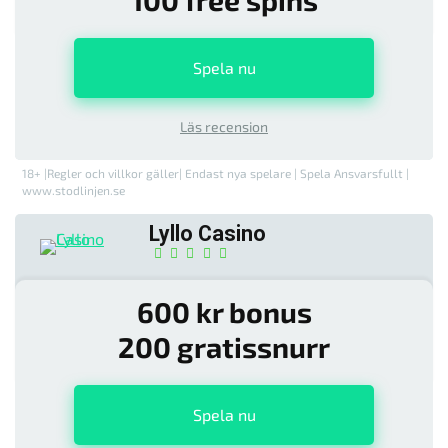
100 free spins
Spela nu
Läs recension
18+ |Regler och villkor gäller| Endast nya spelare | Spela Ansvarsfullt |
www.stodlinjen.se
Lyllo Casino
600 kr bonus
200 gratissnurr
Spela nu