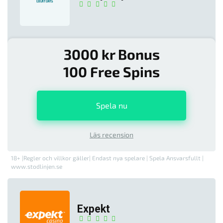
3000 kr Bonus
100 Free Spins
Spela nu
Läs recension
18+ |Regler och villkor gäller| Endast nya spelare | Spela Ansvarsfullt |
www.stodlinjen.se
Expekt