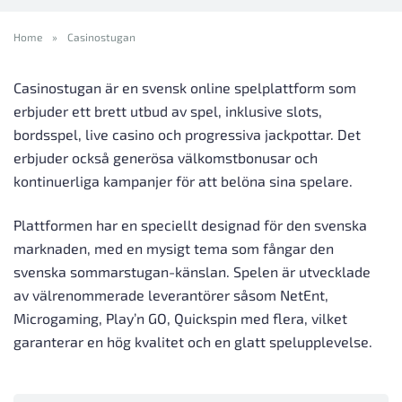
Home
»
Casinostugan
Casinostugan är en svensk online spelplattform som
erbjuder ett brett utbud av spel, inklusive slots,
bordsspel, live casino och progressiva jackpottar. Det
erbjuder också generösa välkomstbonusar och
kontinuerliga kampanjer för att belöna sina spelare.
Plattformen har en speciellt designad för den svenska
marknaden, med en mysigt tema som fångar den
svenska sommarstugan-känslan. Spelen är utvecklade
av välrenommerade leverantörer såsom NetEnt,
Microgaming, Play’n GO, Quickspin med flera, vilket
garanterar en hög kvalitet och en glatt spelupplevelse.