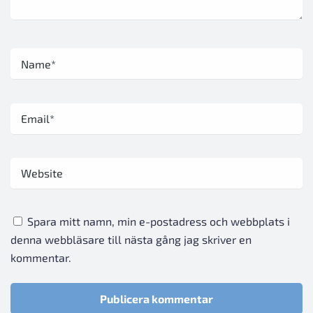
Spara mitt namn, min e-postadress och webbplats i
denna webbläsare till nästa gång jag skriver en
kommentar.