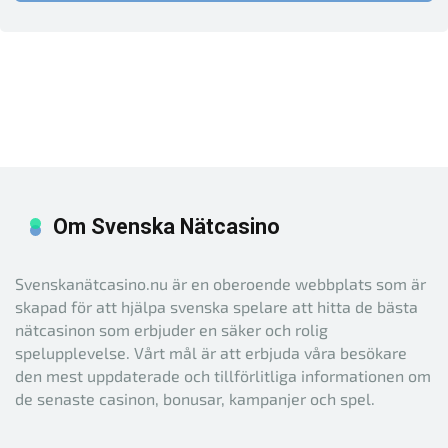
Om Svenska Nätcasino
Svenskanätcasino.nu är en oberoende webbplats som är
skapad för att hjälpa svenska spelare att hitta de bästa
nätcasinon som erbjuder en säker och rolig
spelupplevelse. Vårt mål är att erbjuda våra besökare
den mest uppdaterade och tillförlitliga informationen om
de senaste casinon, bonusar, kampanjer och spel.