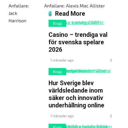
Anfallare:
Anfallare: Alexis Mac Allister
Read More
Jack
Harrison
Blogg
Casino – trendiga val
för svenska spelare
2026
7 månader ago
0
Blogg
Hur Sverige blev
världsledande inom
säker och innovativ
underhållning online
7 månader ago
0
Blogg