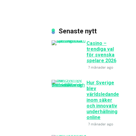
Senaste nytt
Casino –
trendiga val
för svenska
spelare 2026
7 månader ago
Hur Sverige
blev
världsledande
inom säker
och innovativ
underhållning
online
7 månader ago