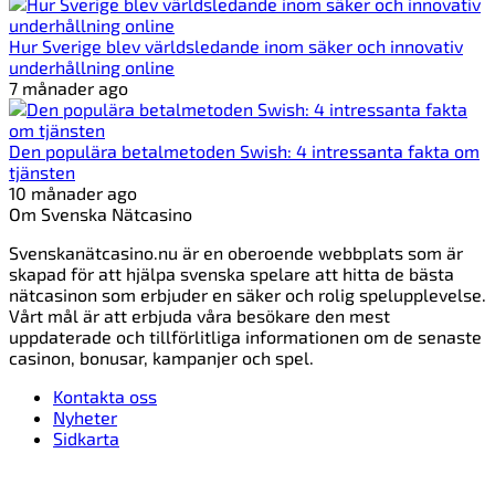
Hur Sverige blev världsledande inom säker och innovativ
underhållning online
7 månader ago
Den populära betalmetoden Swish: 4 intressanta fakta om
tjänsten
10 månader ago
Om Svenska Nätcasino
Svenskanätcasino.nu är en oberoende webbplats som är
skapad för att hjälpa svenska spelare att hitta de bästa
nätcasinon som erbjuder en säker och rolig spelupplevelse.
Vårt mål är att erbjuda våra besökare den mest
uppdaterade och tillförlitliga informationen om de senaste
casinon, bonusar, kampanjer och spel.
Kontakta oss
Nyheter
Sidkarta