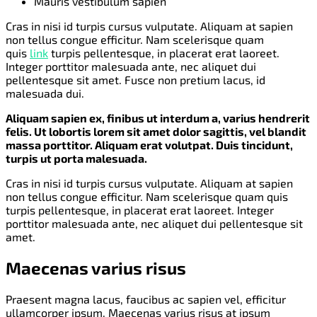
Mauris vestibulum sapien
Cras in nisi id turpis cursus vulputate. Aliquam at sapien
non tellus congue efficitur. Nam scelerisque quam
quis
link
turpis pellentesque, in placerat erat laoreet.
Integer porttitor malesuada ante, nec aliquet dui
pellentesque sit amet. Fusce non pretium lacus, id
malesuada dui.
Aliquam sapien ex, finibus ut interdum a, varius hendrerit
felis. Ut lobortis lorem sit amet dolor sagittis, vel blandit
massa porttitor. Aliquam erat volutpat. Duis tincidunt,
turpis ut porta malesuada.
Cras in nisi id turpis cursus vulputate. Aliquam at sapien
non tellus congue efficitur. Nam scelerisque quam quis
turpis pellentesque, in placerat erat laoreet. Integer
porttitor malesuada ante, nec aliquet dui pellentesque sit
amet.
Maecenas varius risus
Praesent magna lacus, faucibus ac sapien vel, efficitur
ullamcorper ipsum. Maecenas varius risus at ipsum