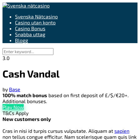
Svenska Nätcasino
Casino utan konto
Casino Bonus
Snabba uttag
Blogg
3.0
Cash Vandal
by
Base
100% match bonus
based on first deposit of £/$/€20+.
Additional bonuses.
Play Now
T&Cs Apply
New customers only
Cras in nisi id turpis cursus vulputate. Aliquam at
sapien
non tellus congue efficitur. Nam scelerisque quam quis link