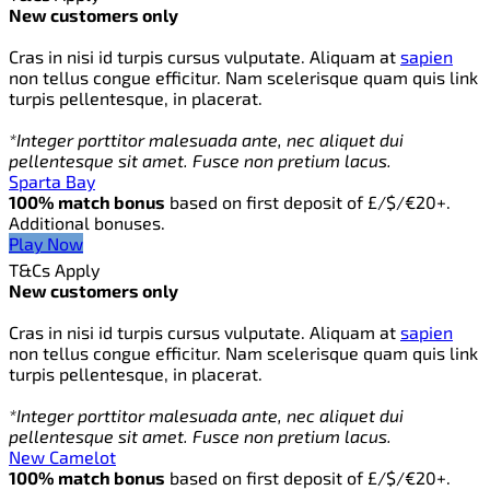
New customers only
Cras in nisi id turpis cursus vulputate. Aliquam at
sapien
non tellus congue efficitur. Nam scelerisque quam quis link
turpis pellentesque, in placerat.
*Integer porttitor malesuada ante, nec aliquet dui
pellentesque sit amet. Fusce non pretium lacus.
Sparta Bay
100% match bonus
based on first deposit of £/$/€20+.
Additional bonuses.
Play Now
T&Cs Apply
New customers only
Cras in nisi id turpis cursus vulputate. Aliquam at
sapien
non tellus congue efficitur. Nam scelerisque quam quis link
turpis pellentesque, in placerat.
*Integer porttitor malesuada ante, nec aliquet dui
pellentesque sit amet. Fusce non pretium lacus.
New Camelot
100% match bonus
based on first deposit of £/$/€20+.