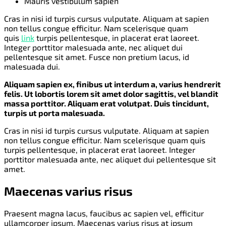
Mauris vestibulum sapien
Cras in nisi id turpis cursus vulputate. Aliquam at sapien
non tellus congue efficitur. Nam scelerisque quam
quis
link
turpis pellentesque, in placerat erat laoreet.
Integer porttitor malesuada ante, nec aliquet dui
pellentesque sit amet. Fusce non pretium lacus, id
malesuada dui.
Aliquam sapien ex, finibus ut interdum a, varius hendrerit
felis. Ut lobortis lorem sit amet dolor sagittis, vel blandit
massa porttitor. Aliquam erat volutpat. Duis tincidunt,
turpis ut porta malesuada.
Cras in nisi id turpis cursus vulputate. Aliquam at sapien
non tellus congue efficitur. Nam scelerisque quam quis
turpis pellentesque, in placerat erat laoreet. Integer
porttitor malesuada ante, nec aliquet dui pellentesque sit
amet.
Maecenas varius risus
Praesent magna lacus, faucibus ac sapien vel, efficitur
ullamcorper ipsum. Maecenas varius risus at ipsum