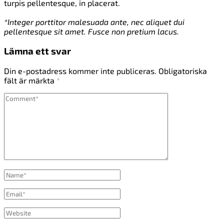
turpis pellentesque, in placerat.
*Integer porttitor malesuada ante, nec aliquet dui
pellentesque sit amet. Fusce non pretium lacus.
Lämna ett svar
Din e-postadress kommer inte publiceras.
Obligatoriska
fält är märkta
*