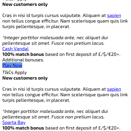
New customers only
Cras in nisi id turpis cursus vulputate. Aliquam at
sapien
non tellus congue efficitur. Nam scelerisque quam quis link
turpis pellentesque, in placerat.
*Integer porttitor malesuada ante, nec aliquet dui
pellentesque sit amet. Fusce non pretium lacus.
Cash Vandal
100% match bonus
based on first deposit of £/$/€20+.
Additional bonuses.
Play Now
T&Cs Apply
New customers only
Cras in nisi id turpis cursus vulputate. Aliquam at
sapien
non tellus congue efficitur. Nam scelerisque quam quis link
turpis pellentesque, in placerat.
*Integer porttitor malesuada ante, nec aliquet dui
pellentesque sit amet. Fusce non pretium lacus.
Sparta Bay
100% match bonus
based on first deposit of £/$/€20+.